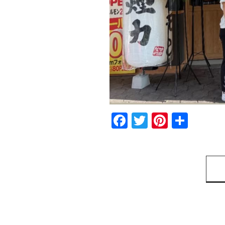
Facebook
Twitter
Pintere
共
有