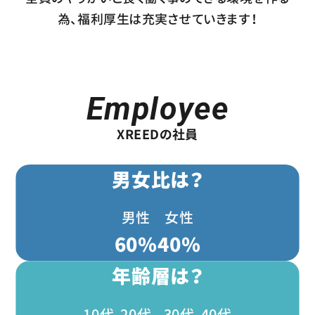
為、福利厚生は充実させていきます！
E
m
p
l
o
y
e
e
XREEDの社員
男女比は？
男性
女性
60
%
40
%
年齢層は？
10代
20代
30代
40代