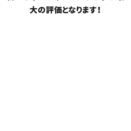
大の評価となります！
年収例A
700
約
万円
・管理職 (入社3年目)
・月給約50万円
年収例B
550
約
万円
・営業職 (入社2年目)
・月給約40万円