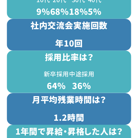
9
%
68
%
18
%
5
%
社内交流会実施回数
年
10
回
採用比率は？
新卒採用
中途採用
64
%
36
%
月平均残業時間は？
1.2
時間
1年間で昇給・昇格した人は？