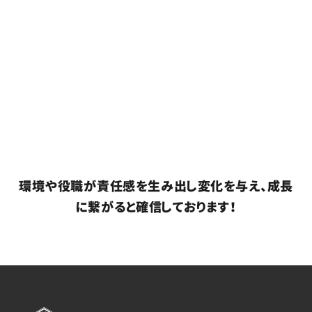
年収例C
400
約
万円
・事務職 (入社3年目)
・月給約30万円
環境や役職が責任感を生み出し変化を与え、成長
に繋がると確信しております！