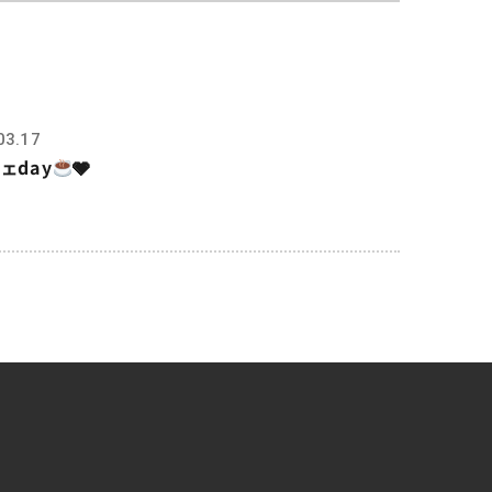
03.17
ェday
🩶