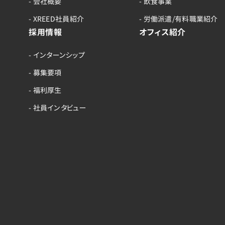
- 会社概要
- 飲食事業
- XREED社員紹介
- 労働派遣/有料職業紹介
採用情報
オフィス紹介
- インターンシップ
- 募集要項
- 福利厚生
- 社員インタビュー