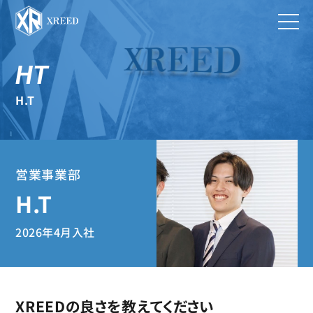
HT
H.T
営業事業部
H.T
2026年4月入社
XREEDの良さを教えてください